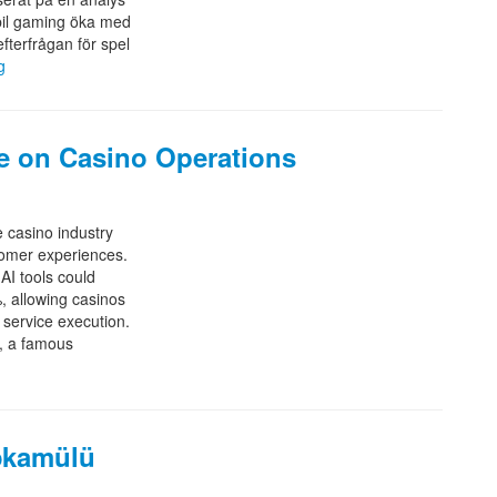
bil gaming öka med
fterfrågan för spel
g
nce on Casino Operations
he casino industry
tomer experiences.
 AI tools could
, allowing casinos
service execution.
z, a famous
Təkamülü