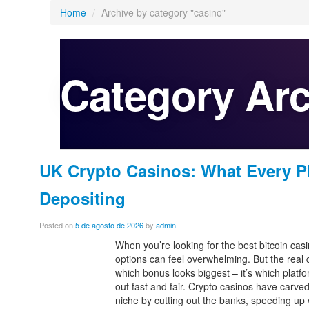
Home
/
Archive by category "casino"
Category Ar
UK Crypto Casinos: What Every P
Depositing
Posted on
5 de agosto de 2026
by
admin
When you’re looking for the best bitcoin casi
options can feel overwhelming. But the real q
which bonus looks biggest – it’s which platf
out fast and fair. Crypto casinos have carved
niche by cutting out the banks, speeding up