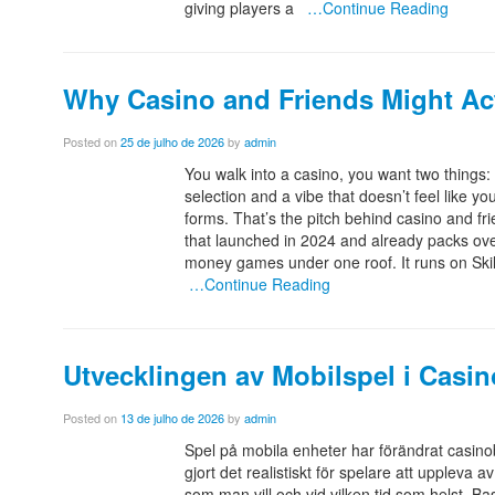
giving players a
…Continue Reading
Why Casino and Friends Might Ac
Posted on
25 de julho de 2026
by
admin
You walk into a casino, you want two things
selection and a vibe that doesn’t feel like you’
forms. That’s the pitch behind casino and fr
that launched in 2024 and already packs ove
money games under one roof. It runs on Ski
…Continue Reading
Utvecklingen av Mobilspel i Casi
Posted on
13 de julho de 2026
by
admin
Spel på mobila enheter har förändrat casin
gjort det realistiskt för spelare att uppleva av
som man vill och vid vilken tid som helst. B