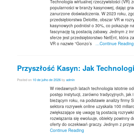
Technologia wirtualnej rzeczywistości (VR)
popularności w branży kasynowej, dając gr
zanurzone doświadczenia. W 2023 roku, zgo
przedsiębiorstwa Deloitte, obszar VR w roz
kasynowych podniósł o 30%, co pokazuje n
fascynację tą postacią zabawy. Jednym z in
sferze jest przedsiębiorstwo NetEnt, która 
VR o nazwie “Gonzo’s
…Continue Reading
Przyszłość Kasyn: Jak Technologi
Posted on
10 de julho de 2026
by
admin
W niedawnych latach technologia istotnie o
postęp instytucji, zarówno tradycyjnych, jak 
bieżącym roku, na podstawie analizy firmy St
sektora rozrywek online uzyskała 100 miliar
zwiększające się uwagę tą postacią rozrywki
rozwiązania się ewoluuje, obiekty powinny
oferty do oczekiwań graczy. Jednym z pr
Continue Reading