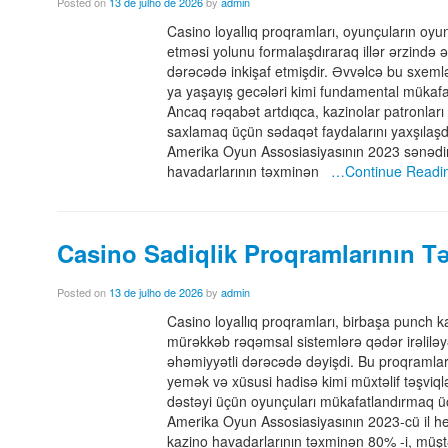
Posted on
13 de julho de 2026
by
admin
Casino loyallıq proqramları, oyunçuların oyun y
etməsi yolunu formalaşdıraraq illər ərzində 
dərəcədə inkişaf etmişdir. Əvvəlcə bu sxemlə
ya yaşayış gecələri kimi fundamental mükafatl
Ancaq rəqabət artdıqca, kazinolar patronları
saxlamaq üçün sədaqət faydalarını yaxşılaşd
Amerika Oyun Assosiasiyasının 2023 sənədi
havadarlarının təxminən
…Continue Readi
Casino Sadiqlik Proqramlarının 
Posted on
13 de julho de 2026
by
admin
Casino loyallıq proqramları, birbaşa punch k
mürəkkəb rəqəmsal sistemlərə qədər irəliləyə
əhəmiyyətli dərəcədə dəyişdi. Bu proqramlar
yemək və xüsusi hadisə kimi müxtəlif təşviqlə
dəstəyi üçün oyunçuları mükafatlandırmaq üç
Amerika Oyun Assosiasiyasının 2023-cü il h
kazino havadarlarının təxminən 80% -i, müşt