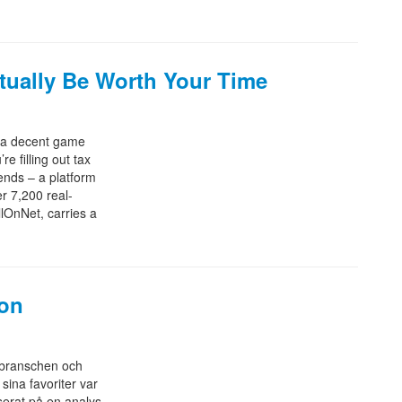
tually Be Worth Your Time
: a decent game
re filling out tax
iends – a platform
r 7,200 real-
llOnNet, carries a
non
obranschen och
 sina favoriter var
aserat på en analys