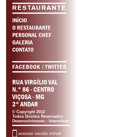
RESTAURANTE
INÍCIO
O RESTAURANTE
PERSONAL CHEF
GALERIA
CONTATO
/
FACEBOOK
TWITTER
RUA VIRGÍLIO VAL
N.° 86 - CENTRO
VIÇOSA - MG
2° ANDAR
© Copyright 2012
Todos Direitos Reservados
Desenvolvimento :
Interminas
acessar versão móvel