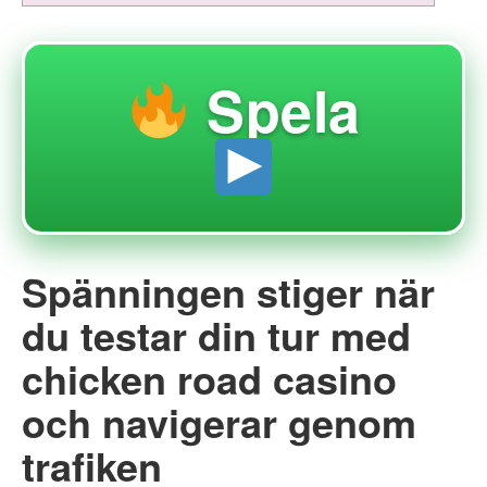
Spela
Spänningen stiger när
du testar din tur med
chicken road casino
och navigerar genom
trafiken