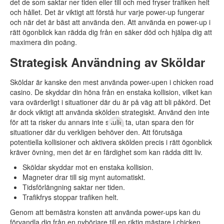
det de som saktar ner tiden eller till och med fryser trafiken helt
och hållet. Det är viktigt att förstå hur varje power-up fungerar
och när det är bäst att använda den. Att använda en power-up i
rätt ögonblick kan rädda dig från en säker död och hjälpa dig att
maximera din poäng.
Strategisk Användning av Sköldar
Sköldar är kanske den mest använda power-upen i chicken road
casino. De skyddar din höna från en enstaka kollision, vilket kan
vara ovärderligt i situationer där du är på väg att bli påkörd. Det
är dock viktigt att använda skölden strategiskt. Använd den inte
för att ta risker du annars inte skulle ta, utan spara den för
situationer där du verkligen behöver den. Att förutsäga
potentiella kollisioner och aktivera skölden precis i rätt ögonblick
kräver övning, men det är en färdighet som kan rädda ditt liv.
Sköldar skyddar mot en enstaka kollision.
Magneter drar till sig mynt automatiskt.
Tidsförlängning saktar ner tiden.
Trafikfrys stoppar trafiken helt.
Genom att bemästra konsten att använda power-ups kan du
förvandla dig från en nybörjare till en riktig mästare i chicken