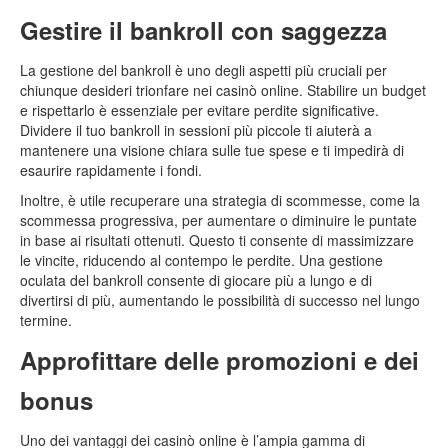
Gestire il bankroll con saggezza
La gestione del bankroll è uno degli aspetti più cruciali per
chiunque desideri trionfare nei casinò online. Stabilire un budget
e rispettarlo è essenziale per evitare perdite significative.
Dividere il tuo bankroll in sessioni più piccole ti aiuterà a
mantenere una visione chiara sulle tue spese e ti impedirà di
esaurire rapidamente i fondi.
Inoltre, è utile recuperare una strategia di scommesse, come la
scommessa progressiva, per aumentare o diminuire le puntate
in base ai risultati ottenuti. Questo ti consente di massimizzare
le vincite, riducendo al contempo le perdite. Una gestione
oculata del bankroll consente di giocare più a lungo e di
divertirsi di più, aumentando le possibilità di successo nel lungo
termine.
Approfittare delle promozioni e dei
bonus
Uno dei vantaggi dei casinò online è l’ampia gamma di