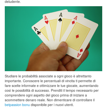
deludente.
Studiare le probabilità associate a ogni gioco è altrettanto
importante. Conoscere le percentuali di vincita ti permette di
fare scelte informate e ottimizzare le tue giocate, aumentando
così le possibilità di successo. Prenditi il tempo necessario per
comprendere ogni aspetto del gioco prima di iniziare a
scommettere denaro reale. Non dimenticare di controllare il
betpassion bonu
disponibile per i nuovi utenti.