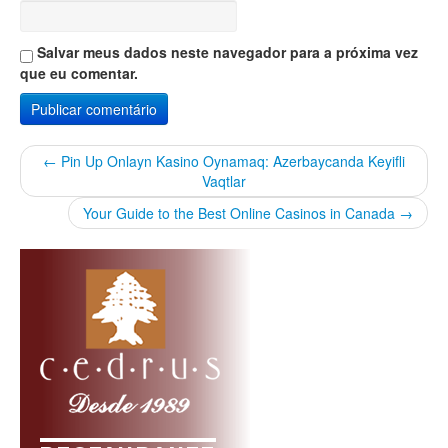
Salvar meus dados neste navegador para a próxima vez
que eu comentar.
←
Pin Up Onlayn Kasino Oynamaq: Azerbaycanda Keyifli
Vaqtlar
Your Guide to the Best Online Casinos in Canada
→