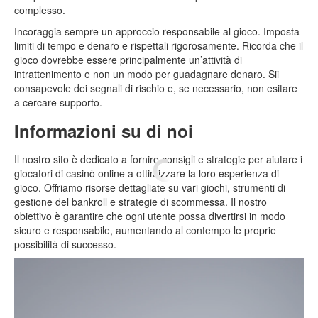
complesso.
Incoraggia sempre un approccio responsabile al gioco. Imposta
limiti di tempo e denaro e rispettali rigorosamente. Ricorda che il
gioco dovrebbe essere principalmente un’attività di
intrattenimento e non un modo per guadagnare denaro. Sii
consapevole dei segnali di rischio e, se necessario, non esitare
a cercare supporto.
Informazioni su di noi
Il nostro sito è dedicato a fornire consigli e strategie per aiutare i
giocatori di casinò online a ottimizzare la loro esperienza di
gioco. Offriamo risorse dettagliate su vari giochi, strumenti di
gestione del bankroll e strategie di scommessa. Il nostro
obiettivo è garantire che ogni utente possa divertirsi in modo
sicuro e responsabile, aumentando al contempo le proprie
possibilità di successo.