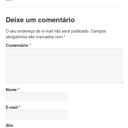
Deixe um comentário
O seu endereço de e-mail não será publicado.
Campos
obrigatórios são marcados com
*
Comentário
*
Nome
*
E-mail
*
Site