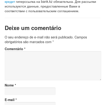
кредит
гиперссылка на bank.kz обязательна. Для рассылки
используются данные, предоставленные Вами в
соответствии с пользовательским соглашением.
Deixe um comentário
O seu endereço de e-mail não será publicado.
Campos
obrigatórios são marcados com
*
Comentário
*
Nome
*
E-mail
*