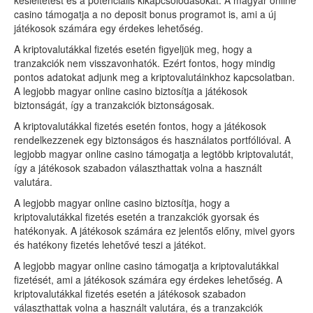
késleltetést és a potenciális kikapcsolódásokat. A magyar online
casino támogatja a no deposit bonus programot is, ami a új
játékosok számára egy érdekes lehetőség.
A kriptovalutákkal fizetés esetén figyeljük meg, hogy a
tranzakciók nem visszavonhatók. Ezért fontos, hogy mindig
pontos adatokat adjunk meg a kriptovalutáinkhoz kapcsolatban.
A legjobb magyar online casino biztosítja a játékosok
biztonságát, így a tranzakciók biztonságosak.
A kriptovalutákkal fizetés esetén fontos, hogy a játékosok
rendelkezzenek egy biztonságos és használatos portfólióval. A
legjobb magyar online casino támogatja a legtöbb kriptovalutát,
így a játékosok szabadon választhattak volna a használt
valutára.
A legjobb magyar online casino biztosítja, hogy a
kriptovalutákkal fizetés esetén a tranzakciók gyorsak és
hatékonyak. A játékosok számára ez jelentős előny, mivel gyors
és hatékony fizetés lehetővé teszi a játékot.
A legjobb magyar online casino támogatja a kriptovalutákkal
fizetését, ami a játékosok számára egy érdekes lehetőség. A
kriptovalutákkal fizetés esetén a játékosok szabadon
választhattak volna a használt valutára, és a tranzakciók