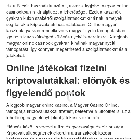
Ha a Bitcoin használata számít, akkor a legjobb magyar online
casinookban is kínálják ezt a lehetőséget. Ezek a kaszinók
gyakran külön szakértői szolgáltatásokat kínálnak, amelyek
segítenek a kriptovaluták használatában. Online magyar
kaszinók gyakran rendelkeznek magyar nyelű támogatásban,
így nem lesz szükséged különös nyelvi ismeretekre. A legjobb
magyar online casinook gyakran kínálnak magyar nyelű
támogatást, így könnyen megértheted a szolgáltatásokat és a
játékokat.
Online játékokat fizetni
kriptovalutákkal: előnyök és
figyelendő pontok
A legjobb magyar online casino, a Magyar Casino Online,
támogatja kriptovalutákkal fizetést, beleértve a Bitcoinet is. Ez a
lehetőség nagy előnyt jelent játékosok számára.
Előnyök között szerepel a fizetés gyorsasága és biztonsága.
Kriptovaluták segítenek elkerülni a tranzakciók közötti