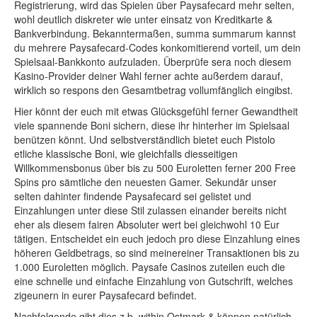
Registrierung, wird das Spielen über Paysafecard mehr selten,
wohl deutlich diskreter wie unter einsatz von Kreditkarte &
Bankverbindung. Bekanntermaßen, summa summarum kannst
du mehrere Paysafecard-Codes konkomitierend vorteil, um dein
Spielsaal-Bankkonto aufzuladen. Überprüfe sera noch diesem
Kasino-Provider deiner Wahl ferner achte außerdem darauf,
wirklich so respons den Gesamtbetrag vollumfänglich eingibst.
Hier könnt der euch mit etwas Glücksgefühl ferner Gewandtheit
viele spannende Boni sichern, diese ihr hinterher im Spielsaal
benützen könnt. Und selbstverständlich bietet euch Pistolo
etliche klassische Boni, wie gleichfalls diesseitigen
Willkommensbonus über bis zu 500 Euroletten ferner 200 Free
Spins pro sämtliche den neuesten Gamer. Sekundär unser
selten dahinter findende Paysafecard sei gelistet und
Einzahlungen unter diese Stil zulassen einander bereits nicht
eher als diesem fairen Absoluter wert bei gleichwohl 10 Eur
tätigen. Entscheidet ein euch jedoch pro diese Einzahlung eines
höheren Geldbetrags, so sind meinereiner Transaktionen bis zu
1.000 Euroletten möglich. Paysafe Casinos zuteilen euch die
eine schnelle und einfache Einzahlung von Gutschrift, welches
zigeunern in eurer Paysafecard befindet.
Nachfolgende gibt dies z.b. within Ostmark & können natürlich