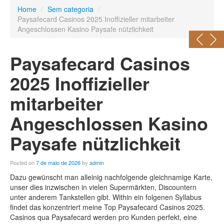
Home
/
Sem categoria
/
Paysafecard Casinos 2025 Inoffizieller mitarbeiter
Angeschlossen Kasino Paysafe nützlichkeit
Paysafecard Casinos
2025 Inoffizieller
mitarbeiter
Angeschlossen Kasino
Paysafe nützlichkeit
Posted on
7 de maio de 2026
by
admin
Dazu gewünscht man alleinig nachfolgende gleichnamige Karte,
unser dies inzwischen in vielen Supermärkten, Discountern
unter anderem Tankstellen gibt. Within ein folgenen Syllabus
findet das konzentriert meine Top Paysafecard Casinos 2025.
Casinos qua Paysafecard werden pro Kunden perfekt, eine