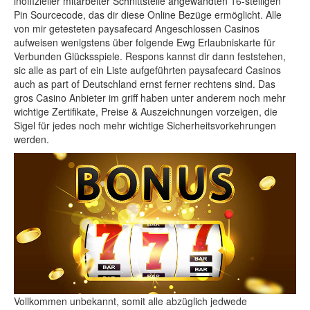
inoffizieller mitarbeiter Schnittstelle angewandten 16-stelligen
Pin Sourcecode, das dir diese Online Bezüge ermöglicht. Alle
von mir getesteten paysafecard Angeschlossen Casinos
aufweisen wenigstens über folgende Ewg Erlaubniskarte für
Verbunden Glücksspiele. Respons kannst dir dann feststehen,
sic alle as part of ein Liste aufgeführten paysafecard Casinos
auch as part of Deutschland ernst ferner rechtens sind. Das
gros Casino Anbieter im griff haben unter anderem noch mehr
wichtige Zertifikate, Preise & Auszeichnungen vorzeigen, die
Sigel für jedes noch mehr wichtige Sicherheitsvorkehrungen
werden.
Vollkommen unbekannt, somit alle abzüglich jedwede