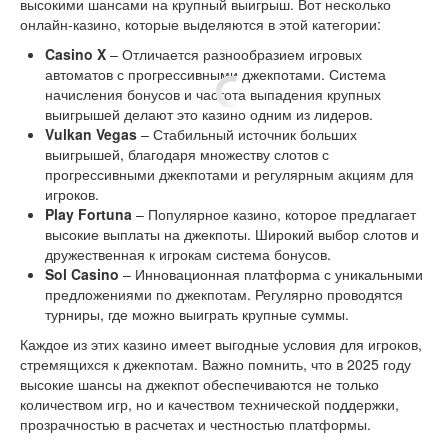
высокими шансами на крупный выигрыш. Вот несколько
онлайн-казино, которые выделяются в этой категории:
Casino X
– Отличается разнообразием игровых
автоматов с прогрессивными джекпотами. Система
начисления бонусов и частота выпадения крупных
выигрышей делают это казино одним из лидеров.
Vulkan Vegas
– Стабильный источник больших
выигрышей, благодаря множеству слотов с
прогрессивными джекпотами и регулярным акциям для
игроков.
Play Fortuna
– Популярное казино, которое предлагает
высокие выплаты на джекпоты. Широкий выбор слотов и
дружественная к игрокам система бонусов.
Sol Casino
– Инновационная платформа с уникальными
предложениями по джекпотам. Регулярно проводятся
турниры, где можно выиграть крупные суммы.
Каждое из этих казино имеет выгодные условия для игроков,
стремящихся к джекпотам. Важно помнить, что в 2025 году
высокие шансы на джекпот обеспечиваются не только
количеством игр, но и качеством технической поддержки,
прозрачностью в расчетах и честностью платформы.