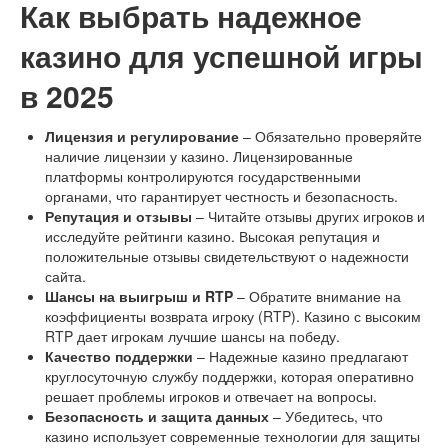
Как выбрать надежное
казино для успешной игры
в 2025
Лицензия и регулирование
– Обязательно проверяйте
наличие лицензии у казино. Лицензированные
платформы контролируются государственными
органами, что гарантирует честность и безопасность.
Репутация и отзывы
– Читайте отзывы других игроков и
исследуйте рейтинги казино. Высокая репутация и
положительные отзывы свидетельствуют о надежности
сайта.
Шансы на выигрыш и RTP
– Обратите внимание на
коэффициенты возврата игроку (RTP). Казино с высоким
RTP дает игрокам лучшие шансы на победу.
Качество поддержки
– Надежные казино предлагают
круглосуточную службу поддержки, которая оперативно
решает проблемы игроков и отвечает на вопросы.
Безопасность и защита данных
– Убедитесь, что
казино использует современные технологии для защиты