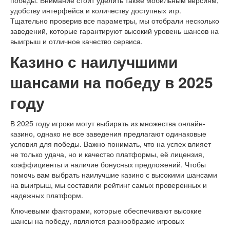
победы. Внимание стоит уделить также мобильным версиям,
удобству интерфейса и количеству доступных игр.
Тщательно проверив все параметры, мы отобрали несколько
заведений, которые гарантируют высокий уровень шансов на
выигрыш и отличное качество сервиса.
Казино с наилучшими
шансами на победу в 2025
году
В 2025 году игроки могут выбирать из множества онлайн-
казино, однако не все заведения предлагают одинаковые
условия для победы. Важно понимать, что на успех влияет
не только удача, но и качество платформы, её лицензия,
коэффициенты и наличие бонусных предложений. Чтобы
помочь вам выбрать наилучшие казино с высокими шансами
на выигрыш, мы составили рейтинг самых проверенных и
надежных платформ.
Ключевыми факторами, которые обеспечивают высокие
шансы на победу, являются разнообразие игровых