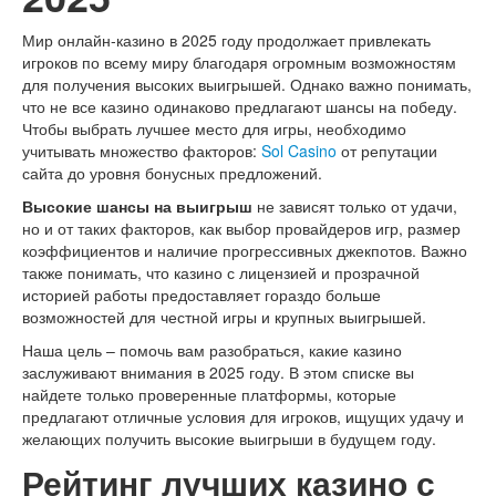
Мир онлайн-казино в 2025 году продолжает привлекать
игроков по всему миру благодаря огромным возможностям
для получения высоких выигрышей. Однако важно понимать,
что не все казино одинаково предлагают шансы на победу.
Чтобы выбрать лучшее место для игры, необходимо
учитывать множество факторов:
Sol Casino
от репутации
сайта до уровня бонусных предложений.
Высокие шансы на выигрыш
не зависят только от удачи,
но и от таких факторов, как выбор провайдеров игр, размер
коэффициентов и наличие прогрессивных джекпотов. Важно
также понимать, что казино с лицензией и прозрачной
историей работы предоставляет гораздо больше
возможностей для честной игры и крупных выигрышей.
Наша цель – помочь вам разобраться, какие казино
заслуживают внимания в 2025 году. В этом списке вы
найдете только проверенные платформы, которые
предлагают отличные условия для игроков, ищущих удачу и
желающих получить высокие выигрыши в будущем году.
Рейтинг лучших казино с