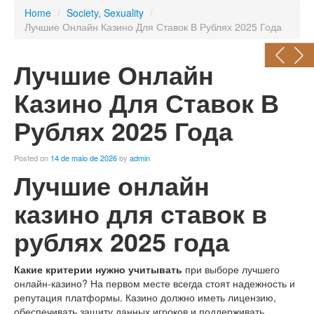
Home
/
Society, Sexuality
/
Лучшие Онлайн Казино Для Ставок В Рублях 2025 Года
Лучшие Онлайн
Казино Для Ставок В
Рублях 2025 Года
Posted on
14 de maio de 2026
by
admin
Лучшие онлайн
казино для ставок в
рублях 2025 года
Какие критерии нужно учитывать
при выборе лучшего
онлайн-казино? На первом месте всегда стоят надежность и
репутация платформы. Казино должно иметь лицензию,
обеспечивать защиту данных игроков и поддерживать