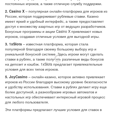
постоянных игроков, а также отличную службу поддержки.
2. Casino X
– популярная онлайн-платформа для игроков из
России, которая поддерживает рублевые ставки. Казино
имеет яркий и удобный интерфейс, а также предоставляет
доступ к множеству азартных игр от ведущих разработчиков.
Бонусные программы и акции Casino X привлекают новых
игроков, создавая отличные условия для выгодной игры.
3. 1xSlots
– известная платформа, которая стала
популярной благодаря своему большому выбору игр и
уникальной бонусной системе. Здесь игроки могут сделать
ставки в рублях, а также получить различные виды бонусов
на депозит и кэшбэк. 1xSlots предлагает привлекательные
условия для всех типов игроков.
5. JoyCasino
– онлайн-казино, которое активно привлекает
игроков из России благодаря высокому уровню безопасности
и удобству использования. Ставки в рублях делают игру еще
более доступной, а разнообразие игровых автоматов и
настольных игр обеспечивают интересный игровой процесс
для любого пользователя.
Эти платформы предлагают лучшие условия для ставок в