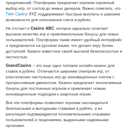
предложений. Платформа предлагает игрокам огромный
выбор игр, от слотов до живых дилеров. Важно отметить, что
Twin Casino
XYZ поддерживает быстрые выплаты и широкие
возможности для пополнения счета в рублях.
Не отстает и
Casino ABC
, которое идеально сочетает
высокое качество игр и привлекательные бонусы для новых
пользователей. Платформа также имеет удобный интерфейс
и предлагается на русском языке, что делает игру более
доступной. Казино известное своей высокой безопасностью и
честностью.
GrandCasino
– это еще одно топовое онлайн-казино для
ставок в рублях. Отличается широким спектром игр, от
классических настольных игр до инновационных слотов с
прогрессивным джекпотом. Казино предлагает эксклюзивные
бонусы для постоянных игроков и привлекает новым
инновационным подходом к азартным играм.
Все эти платформы позволяют игрокам наслаждаться
безопасными и выгодными ставками в рублях, а их
репутация подтверждается положительными отзывами
пользователей и лицензиями, выданными надежными
органами.