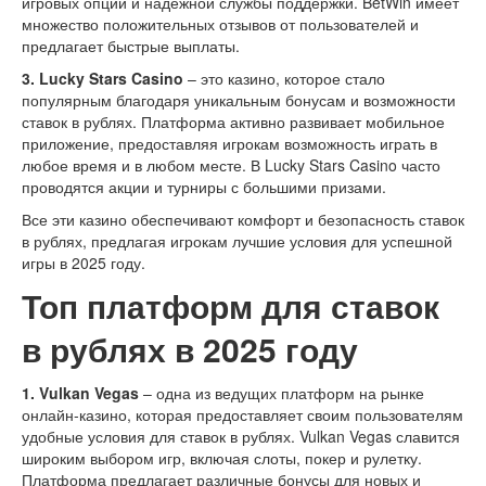
игровых опций и надежной службы поддержки. BetWin имеет
множество положительных отзывов от пользователей и
предлагает быстрые выплаты.
3. Lucky Stars Casino
– это казино, которое стало
популярным благодаря уникальным бонусам и возможности
ставок в рублях. Платформа активно развивает мобильное
приложение, предоставляя игрокам возможность играть в
любое время и в любом месте. В Lucky Stars Casino часто
проводятся акции и турниры с большими призами.
Все эти казино обеспечивают комфорт и безопасность ставок
в рублях, предлагая игрокам лучшие условия для успешной
игры в 2025 году.
Топ платформ для ставок
в рублях в 2025 году
1. Vulkan Vegas
– одна из ведущих платформ на рынке
онлайн-казино, которая предоставляет своим пользователям
удобные условия для ставок в рублях. Vulkan Vegas славится
широким выбором игр, включая слоты, покер и рулетку.
Платформа предлагает различные бонусы для новых и