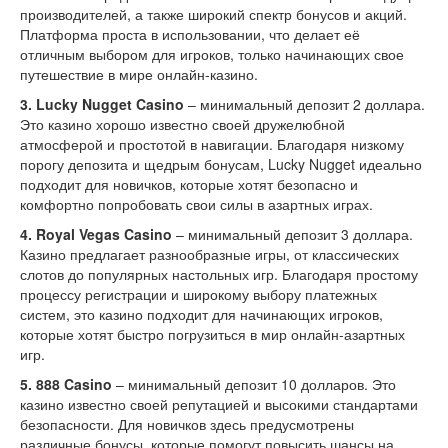
производителей, а также широкий спектр бонусов и акций.
Платформа проста в использовании, что делает её
отличным выбором для игроков, только начинающих свое
путешествие в мире онлайн-казино.
3. Lucky Nugget Casino
– минимальный депозит 2 доллара.
Это казино хорошо известно своей дружелюбной
атмосферой и простотой в навигации. Благодаря низкому
порогу депозита и щедрым бонусам, Lucky Nugget идеально
подходит для новичков, которые хотят безопасно и
комфортно попробовать свои силы в азартных играх.
4. Royal Vegas Casino
– минимальный депозит 3 доллара.
Казино предлагает разнообразные игры, от классических
слотов до популярных настольных игр. Благодаря простому
процессу регистрации и широкому выбору платежных
систем, это казино подходит для начинающих игроков,
которые хотят быстро погрузиться в мир онлайн-азартных
игр.
5. 888 Casino
– минимальный депозит 10 долларов. Это
казино известно своей репутацией и высокими стандартами
безопасности. Для новичков здесь предусмотрены
различные бонусы, которые помогут повысить шансы на