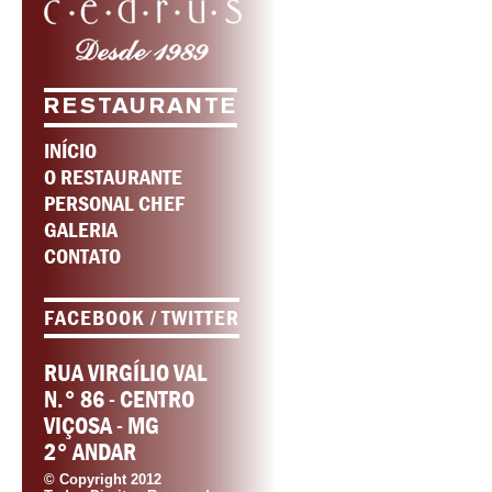
RESTAURANTE
INÍCIO
O RESTAURANTE
PERSONAL CHEF
GALERIA
CONTATO
/
FACEBOOK
TWITTER
RUA VIRGÍLIO VAL
N.° 86 - CENTRO
VIÇOSA - MG
2° ANDAR
© Copyright 2012