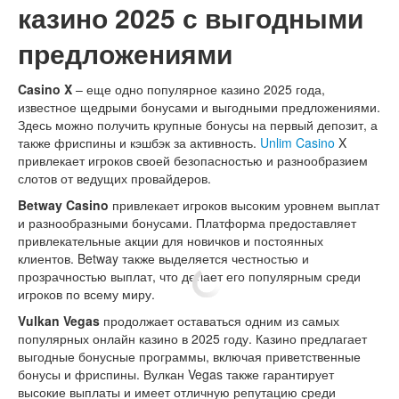
казино 2025 с выгодными
предложениями
Casino X
– еще одно популярное казино 2025 года,
известное щедрыми бонусами и выгодными предложениями.
Здесь можно получить крупные бонусы на первый депозит, а
также фриспины и кэшбэк за активность.
Unlim Casino
X
привлекает игроков своей безопасностью и разнообразием
слотов от ведущих провайдеров.
Betway Casino
привлекает игроков высоким уровнем выплат
и разнообразными бонусами. Платформа предоставляет
привлекательные акции для новичков и постоянных
клиентов. Betway также выделяется честностью и
прозрачностью выплат, что делает его популярным среди
игроков по всему миру.
Vulkan Vegas
продолжает оставаться одним из самых
популярных онлайн казино в 2025 году. Казино предлагает
выгодные бонусные программы, включая приветственные
бонусы и фриспины. Вулкан Vegas также гарантирует
высокие выплаты и имеет отличную репутацию среди