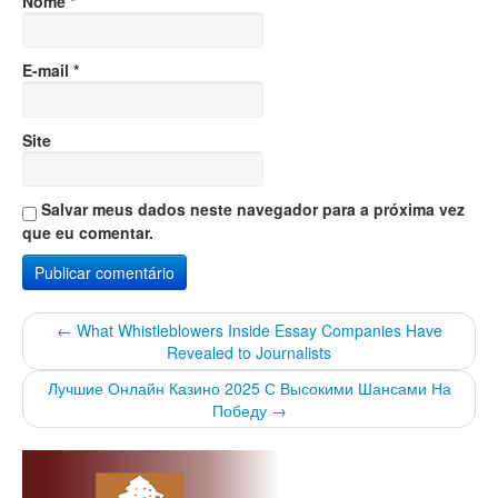
Nome
*
E-mail
*
Site
Salvar meus dados neste navegador para a próxima vez
que eu comentar.
←
What Whistleblowers Inside Essay Companies Have
Revealed to Journalists
Лучшие Онлайн Казино 2025 С Высокими Шансами На
Победу
→