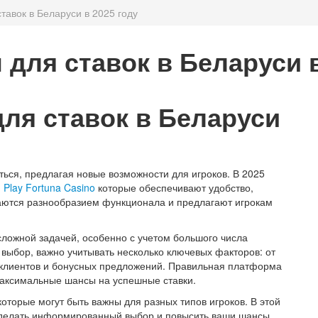
авок в Беларуси в 2025 году
ля ставок в Беларуси в
ля ставок в Беларуси
ься, предлагая новые возможности для игроков. В 2025
,
Play Fortuna Casino
которые обеспечивают удобство,
чаются разнообразием функционала и предлагают игрокам
сложной задачей, особенно с учетом большого числа
 выбор, важно учитывать несколько ключевых факторов: от
 клиентов и бонусных предложений. Правильная платформа
 максимальные шансы на успешные ставки.
оторые могут быть важны для разных типов игроков. В этой
 сделать информированный выбор и повысить ваши шансы