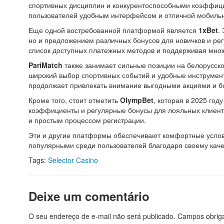
спортивных дисциплин и конкурентоспособными коэффици
пользователей удобным интерфейсом и отличной мобильн
Еще одной востребованной платформой является
1xBet
.
но и предложением различных бонусов для новичков и рег
список доступных платежных методов и поддерживая множе
PariMatch
также занимает сильные позиции на белорусск
широкий выбор спортивных событий и удобные инструмент
продолжает привлекать внимание выгодными акциями и 
Кроме того, стоит отметить
OlympBet
, которая в 2025 го
коэффициенты и регулярные бонусы для лояльных клиент
и простым процессом регистрации.
Эти и другие платформы обеспечивают комфортные услови
популярными среди пользователей благодаря своему каче
Tags:
Selector Casino
Deixe um comentário
O seu endereço de e-mail não será publicado.
Campos obrig