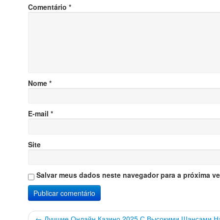
Comentário
*
Nome
*
E-mail
*
Site
Salvar meus dados neste navegador para a próxima ve
←
Лучшие Онлайн Казино 2025 С Высокими Шансами Н