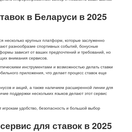
авок в Беларуси в 2025
тся несколько крупных платформ, которые заслуженно
гают разнообразие спортивных событий, бонусные
ормы зависит от ваших предпочтений и требований, но
щих внимания сервисов.
тическими инструментами и возможностью делать ставки
обильного приложения, что делает процесс ставок еще
нусов и акций, а также наличием расширенной линии для
ичие поддержки нескольких языков делают этот сервис
 игрокам удобство, безопасность и большой выбор
сервис для ставок в 2025