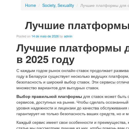
Home
/
Society, Sexuality
/
Лучшие платформы для ст
Лучшие платформы д
Posted on
14 de maio de 2026
by
admin
Лучшие платформы д
в 2025 году
С каждым годом рынок онлайн-ставок продолжает развиват
году в Беларуси существует несколько ведущих платформ
безопасность и широкий выбор ставок. Эти сервисы отли
множество вариантов для выгодных ставок.
Выбор правильной платформы
для ставок может быть 
сервисов, доступных на рынке. Чтобы сделать осознанный
уровня надежности и лицензии до качества обслуживания
гарантирует не только безопасность ваших средств, но и
Каждый сервис имеет свои особенности и преимущества, к
статье мы рассмотрим лучшие из них, чтобы помочь вам