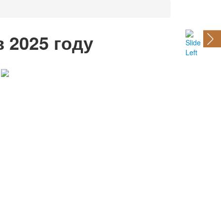
 2025 году
RESTAURANTE
INÍCIO
O RESTAURANTE
PERSONAL CHEF
GALERIA
CONTATO
/
FACEBOOK
TWITTER