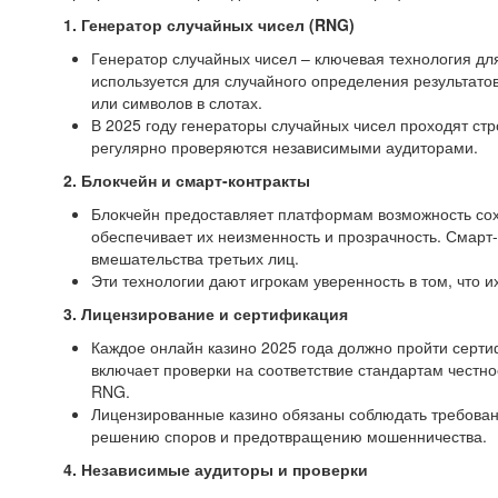
1. Генератор случайных чисел (RNG)
Генератор случайных чисел – ключевая технология дл
используется для случайного определения результатов 
или символов в слотах.
В 2025 году генераторы случайных чисел проходят ст
регулярно проверяются независимыми аудиторами.
2. Блокчейн и смарт-контракты
Блокчейн предоставляет платформам возможность сохр
обеспечивает их неизменность и прозрачность. Смарт
вмешательства третьих лиц.
Эти технологии дают игрокам уверенность в том, что 
3. Лицензирование и сертификация
Каждое онлайн казино 2025 года должно пройти серти
включает проверки на соответствие стандартам честно
RNG.
Лицензированные казино обязаны соблюдать требовани
решению споров и предотвращению мошенничества.
4. Независимые аудиторы и проверки