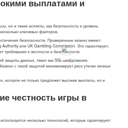
сокими выплатами и
сы, но и такие аспекты, как безопасность и уровень
 несколько ключевых факторов.
спечения безопасности. Проверенные казино имеют
 Authority или UK Gambling Commission. Это гарантирует,
ет требования к честности и безопасности.
й защиты данных, таких как SSL-шифрование,
Казино с такой защитой минимизирует риск утечек личных
о, которое не только предложит высокие выплаты, но и
ие честность игры в
 используется несколько технологий, которые гарантируют