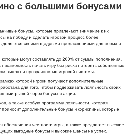
ино с большими бонусами
манчивые бонусы, которые привлекают внимание к их
сы на победу и сделать игровой процесс более
 выделяются своими щедрыми предложениями для новых и
 которые могут составлять до 200% от суммы пополнения.
 возможность начать игру без риска потерять собственные
ом выплат и прозрачностью игровой системы.
 рамках которой игроки получают дополнительные
работана для того, чтобы поддерживать лояльность своих
ия выигрышей через бонусы и акции.
ов, а также особую программу лояльности, которая
т приносит дополнительные бонусы и фриспины, которые
я обеспечения честности игры, а также предлагает высокие
ищущих выгодные бонусы и высокие шансы на успех.