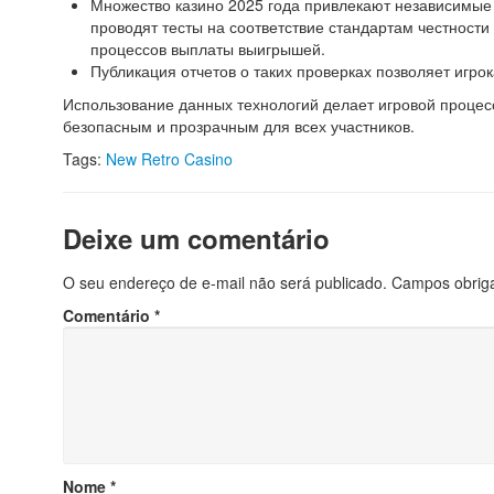
Множество казино 2025 года привлекают независимые 
проводят тесты на соответствие стандартам честности
процессов выплаты выигрышей.
Публикация отчетов о таких проверках позволяет игро
Использование данных технологий делает игровой процес
безопасным и прозрачным для всех участников.
Tags:
New Retro Casino
Deixe um comentário
O seu endereço de e-mail não será publicado.
Campos obrig
Comentário
*
Nome
*