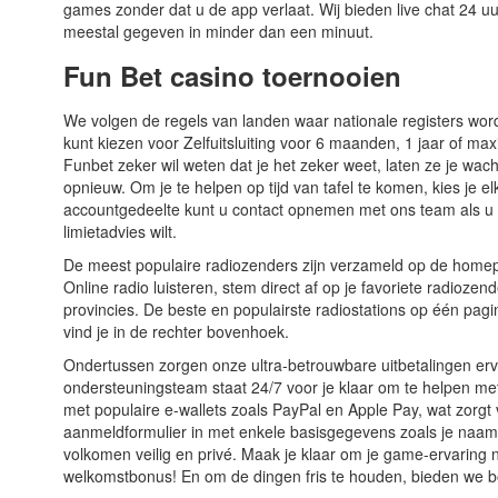
games zonder dat u de app verlaat. Wij bieden live chat 24
meestal gegeven in minder dan een minuut.
Fun Bet casino toernooien
We volgen de regels van landen waar nationale registers wor
kunt kiezen voor Zelfuitsluiting voor 6 maanden, 1 jaar of ma
Funbet zeker wil weten dat je het zeker weet, laten ze je wac
opnieuw. Om je te helpen op tijd van tafel te komen, kies je e
accountgedeelte kunt u contact opnemen met ons team als u zi
limietadvies wilt.
De meest populaire radiozenders zijn verzameld op de homepag
Online radio luisteren, stem direct af op je favoriete radioz
provincies. De beste en populairste radiostations op één pagin
vind je in de rechter bovenhoek.
Ondertussen zorgen onze ultra-betrouwbare uitbetalingen ervo
ondersteuningsteam staat 24/7 voor je klaar om te helpen me
met populaire e-wallets zoals PayPal en Apple Pay, wat zorgt v
aanmeldformulier in met enkele basisgegevens zoals je naam 
volkomen veilig en privé. Maak je klaar om je game-ervaring
welkomstbonus! En om de dingen fris te houden, bieden we b