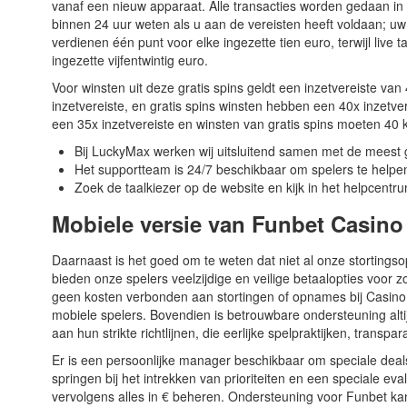
vanaf een nieuw apparaat. Alle transacties worden gedaan in e
binnen 24 uur weten als u aan de vereisten heeft voldaan; uw v
verdienen één punt voor elke ingezette tien euro, terwijl live 
ingezette vijfentwintig euro.
Voor winsten uit deze gratis spins geldt een inzetvereiste va
inzetvereiste, en gratis spins winsten hebben een 40x inzetv
een 35x inzetvereiste en winsten van gratis spins moeten 4
Bij LuckyMax werken wij uitsluitend samen met de meest 
Het supportteam is 24/7 beschikbaar om spelers te helpe
Zoek de taalkiezer op de website en kijk in het helpcentr
Mobiele versie van Funbet Casino
Daarnaast is het goed om te weten dat niet al onze stortingso
bieden onze spelers veelzijdige en veilige betaalopties voor 
geen kosten verbonden aan stortingen of opnames bij Casino
mobiele spelers. Bovendien is betrouwbare ondersteuning alt
aan hun strikte richtlijnen, die eerlijke spelpraktijken, transp
Er is een persoonlijke manager beschikbaar om speciale dea
springen bij het intrekken van prioriteiten en een speciale eval
vervolgens alles in € beheren. Ondersteuning voor Funbet kan 