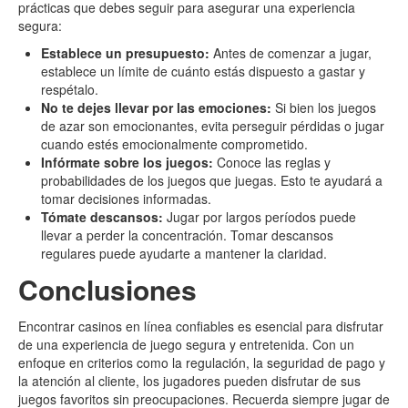
prácticas que debes seguir para asegurar una experiencia
segura:
Establece un presupuesto:
Antes de comenzar a jugar,
establece un límite de cuánto estás dispuesto a gastar y
respétalo.
No te dejes llevar por las emociones:
Si bien los juegos
de azar son emocionantes, evita perseguir pérdidas o jugar
cuando estés emocionalmente comprometido.
Infórmate sobre los juegos:
Conoce las reglas y
probabilidades de los juegos que juegas. Esto te ayudará a
tomar decisiones informadas.
Tómate descansos:
Jugar por largos períodos puede
llevar a perder la concentración. Tomar descansos
regulares puede ayudarte a mantener la claridad.
Conclusiones
Encontrar casinos en línea confiables es esencial para disfrutar
de una experiencia de juego segura y entretenida. Con un
enfoque en criterios como la regulación, la seguridad de pago y
la atención al cliente, los jugadores pueden disfrutar de sus
juegos favoritos sin preocupaciones. Recuerda siempre jugar de