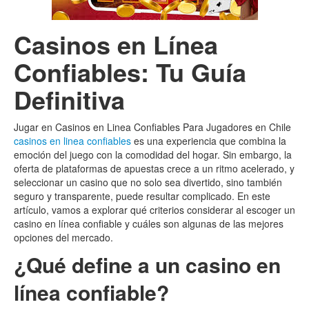
Casinos en Línea
Confiables: Tu Guía
Definitiva
Jugar en Casinos en Linea Confiables Para Jugadores en Chile
casinos en linea confiables
es una experiencia que combina la
emoción del juego con la comodidad del hogar. Sin embargo, la
oferta de plataformas de apuestas crece a un ritmo acelerado, y
seleccionar un casino que no solo sea divertido, sino también
seguro y transparente, puede resultar complicado. En este
artículo, vamos a explorar qué criterios considerar al escoger un
casino en línea confiable y cuáles son algunas de las mejores
opciones del mercado.
¿Qué define a un casino en
línea confiable?