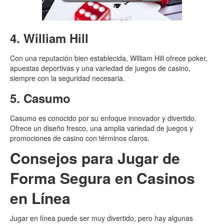
4. William Hill
Con una reputación bien establecida, William Hill ofrece poker,
apuestas deportivas y una variedad de juegos de casino,
siempre con la seguridad necesaria.
5. Casumo
Casumo es conocido por su enfoque innovador y divertido.
Ofrece un diseño fresco, una amplia variedad de juegos y
promociones de casino con términos claros.
Consejos para Jugar de
Forma Segura en Casinos
en Línea
Jugar en línea puede ser muy divertido, pero hay algunas