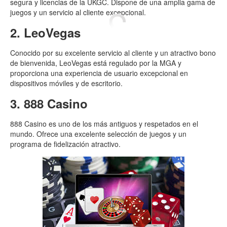
segura y licencias de la UKGC. Dispone de una amplia gama de
juegos y un servicio al cliente excepcional.
2. LeoVegas
Conocido por su excelente servicio al cliente y un atractivo bono
de bienvenida, LeoVegas está regulado por la MGA y
proporciona una experiencia de usuario excepcional en
dispositivos móviles y de escritorio.
3. 888 Casino
888 Casino es uno de los más antiguos y respetados en el
mundo. Ofrece una excelente selección de juegos y un
programa de fidelización atractivo.