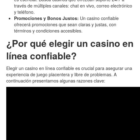
través de múltiples canales: chat en vivo, correo electrónico
y teléfono.
Promociones y Bonos Justos:
Un casino confiable
ofrecerá promociones que sean claras y justas, con
términos y condiciones accesibles.
¿Por qué elegir un casino en
línea confiable?
Elegir un casino en línea confiable es crucial para asegurar una
experiencia de juego placentera y libre de problemas. A
continuación presentamos algunas razones clave: