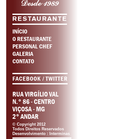
RESTAURANTE
INÍCIO
O RESTAURANTE
PERSONAL CHEF
GALERIA
CONTATO
/
FACEBOOK
TWITTER
RUA VIRGÍLIO VAL
N.° 86 - CENTRO
VIÇOSA - MG
2° ANDAR
© Copyright 2012
Todos Direitos Reservados
Desenvolvimento :
Interminas